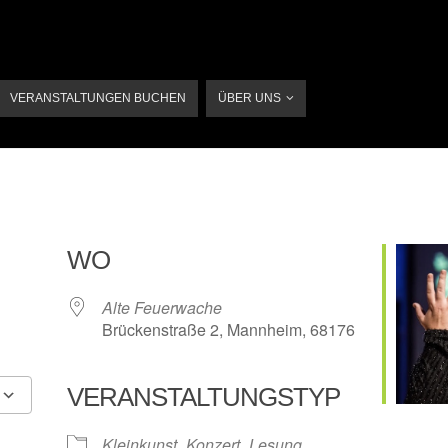
VERANSTALTUNGEN BUCHEN
ÜBER UNS
e
WO
26
Alte Feuerwache
Brückenstraße 2, Mannheim, 68176
VERANSTALTUNGSTYP
N
Google Kalender
iCalendar
Kleinkunst
Konzert
Lesung