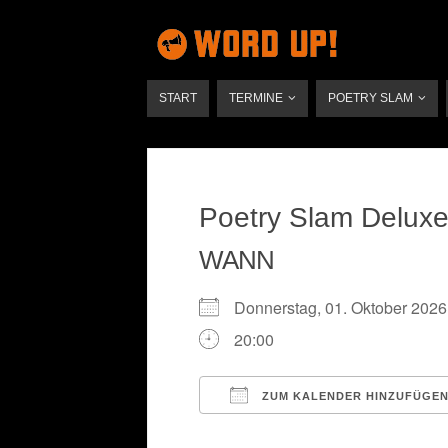
START
TERMINE
POETRY SLAM
Poetry Slam Delux
WANN
Donnerstag, 01. Oktober 20
20:00
ZUM KALENDER HINZUFÜGE
ICS herunterladen