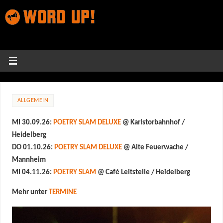
ALLGEMEIN
MI 30.09.26:
POETRY SLAM DELUXE
@ Karlstorbahnhof /
Heidelberg
DO 01.10.26:
POETRY SLAM DELUXE
@ Alte Feuerwache /
Mannheim
MI 04.11.26:
POETRY SLAM
@ Café Leitstelle / Heidelberg
Mehr unter
TERMINE