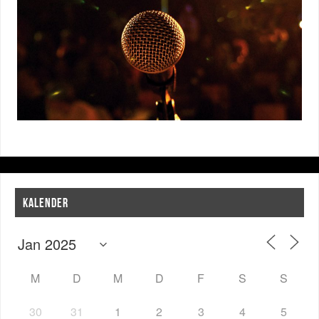
KALENDER
M
D
M
D
F
S
S
30
31
1
2
3
4
5