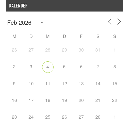
KALENDER
M
D
M
D
F
S
S
26
27
28
29
30
31
1
2
3
5
6
7
8
4
9
10
11
12
13
14
15
16
17
18
19
20
21
22
23
24
25
26
27
28
1