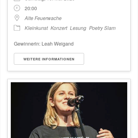
20:00
Alte Feuerwache
Kleinkunst
Konzert
Lesung
Poetry Slam
Gewinnerin: Leah Weigand
WEITERE INFORMATIONEN