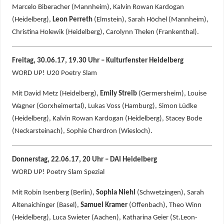
Marcelo Biberacher (Mannheim), Kalvin Rowan Kardogan
(Heidelberg),
Leon Perreth
(Elmstein), Sarah Höchel (Mannheim),
Christina Holewik (Heidelberg), Carolynn Thelen (Frankenthal).
Freitag, 30.06.17, 19.30 Uhr – Kulturfenster Heidelberg
WORD UP! U20 Poetry Slam
Mit David Metz (Heidelberg),
Emily Streib
(Germersheim), Louise
Wagner (Gorxheimertal), Lukas Voss (Hamburg), Simon Lüdke
(Heidelberg), Kalvin Rowan Kardogan (Heidelberg), Stacey Bode
(Neckarsteinach), Sophie Cherdron (Wiesloch).
Donnerstag, 22.06.17, 20 Uhr – DAI Heidelberg
WORD UP! Poetry Slam Spezial
Mit Robin Isenberg (Berlin),
Sophia Niehl
(Schwetzingen), Sarah
Altenaichinger (Basel),
Samuel Kramer
(Offenbach), Theo Winn
(Heidelberg), Luca Swieter (Aachen), Katharina Geier (St.Leon-