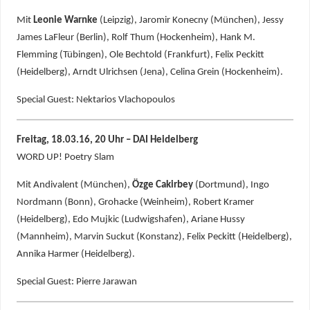
Mit
Leonie Warnke
(Leipzig), Jaromir Konecny (München), Jessy
James LaFleur (Berlin), Rolf Thum (Hockenheim), Hank M.
Flemming (Tübingen), Ole Bechtold (Frankfurt), Felix Peckitt
(Heidelberg), Arndt Ulrichsen (Jena), Celina Grein (Hockenheim).
Special Guest: Nektarios Vlachopoulos
Freitag, 18.03.16, 20 Uhr – DAI Heidelberg
WORD UP! Poetry Slam
Mit Andivalent (München),
Özge Cakirbey
(Dortmund), Ingo
Nordmann (Bonn), Grohacke (Weinheim), Robert Kramer
(Heidelberg), Edo Mujkic (Ludwigshafen), Ariane Hussy
(Mannheim), Marvin Suckut (Konstanz), Felix Peckitt (Heidelberg),
Annika Harmer (Heidelberg).
Special Guest: Pierre Jarawan