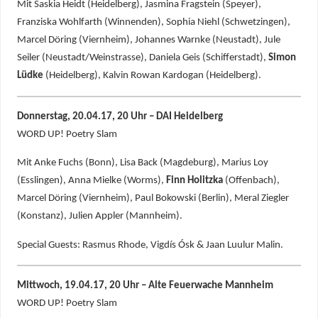
Mit Saskia Heidt (Heidelberg), Jasmina Fragstein (Speyer),
Franziska Wohlfarth (Winnenden), Sophia Niehl (Schwetzingen),
Marcel Döring (Viernheim), Johannes Warnke (Neustadt), Jule
Seiler (Neustadt/Weinstrasse), Daniela Geis (Schifferstadt),
Simon
Lüdke
(Heidelberg), Kalvin Rowan Kardogan (Heidelberg).
Donnerstag, 20.04.17, 20 Uhr – DAI Heidelberg
WORD UP! Poetry Slam
Mit Anke Fuchs (Bonn), Lisa Back (Magdeburg), Marius Loy
(Esslingen), Anna Mielke (Worms),
Finn Holitzka
(Offenbach),
Marcel Döring (Viernheim), Paul Bokowski (Berlin), Meral Ziegler
(Konstanz), Julien Appler (Mannheim).
Special Guests: Rasmus Rhode, Vigdís Ósk & Jaan Luulur Malin.
Mittwoch, 19.04.17, 20 Uhr – Alte Feuerwache Mannheim
WORD UP! Poetry Slam