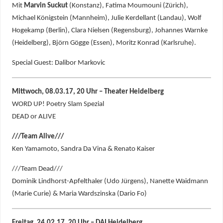
Mit
Marvin Suckut
(Konstanz), Fatima Moumouni (Zürich),
Michael Königstein (Mannheim), Julie Kerdellant (Landau), Wolf
Hogekamp (Berlin), Clara Nielsen (Regensburg), Johannes Warnke
(Heidelberg), Björn Gögge (Essen), Moritz Konrad (Karlsruhe).
Special Guest: Dalibor Markovic
Mittwoch, 08.03.17, 20 Uhr – Theater Heidelberg
WORD UP! Poetry Slam Spezial
DEAD or ALIVE
///Team Alive///
Ken Yamamoto, Sandra Da Vina & Renato Kaiser
///Team Dead///
Dominik Lindhorst-Apfelthaler (Udo Jürgens), Nanette Waidmann
(Marie Curie) & Maria Wardszinska (Dario Fo)
Freitag, 24.02.17, 20 Uhr – DAI Heidelberg