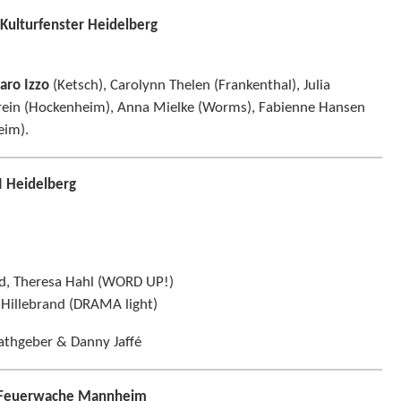
 Kulturfenster Heidelberg
aro Izzo
(Ketsch), Carolynn Thelen (Frankenthal), Julia
rein (Hockenheim), Anna Mielke (Worms), Fabienne Hansen
eim).
I Heidelberg
ld, Theresa Hahl (WORD UP!)
 Hillebrand (DRAMA light)
athgeber & Danny Jaffé
te Feuerwache Mannheim