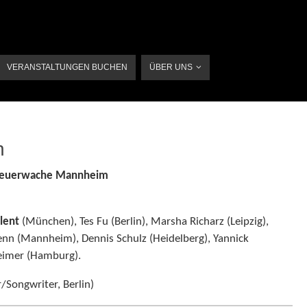
VERANSTALTUNGEN BUCHEN
ÜBER UNS
h
e Feuerwache Mannheim
lent
(München), Tes Fu (Berlin), Marsha Richarz (Leipzig),
enn (Mannheim), Dennis Schulz (Heidelberg), Yannick
heimer (Hamburg).
/Songwriter, Berlin)