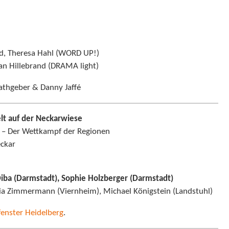
ld, Theresa Hahl (WORD UP!)
fan Hillebrand (DRAMA light)
athgeber & Danny Jaffé
elt auf der Neckarwiese
 – Der Wettkampf der Regionen
ckar
iba (Darmstadt), Sophie Holzberger (Darmstadt)
lia Zimmermann (Viernheim), Michael Königstein (Landstuhl)
fenster Heidelberg
.