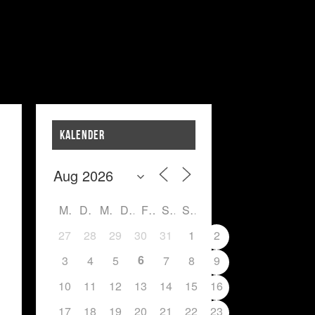
KALENDER
M
D
M
D
F
S
S
27
28
29
30
31
1
2
6
3
4
5
7
8
9
10
11
12
13
14
15
16
17
18
19
20
21
22
23