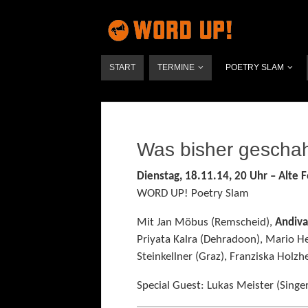
START
TERMINE
POETRY SLAM
Was bisher gescha
Dienstag, 18.11.14, 20 Uhr – Alt
WORD UP! Poetry Slam
Mit Jan Möbus (Remscheid),
Andiva
Priyata Kalra (Dehradoon), Mario H
Steinkellner (Graz), Franziska Holz
Special Guest: Lukas Meister (Singer