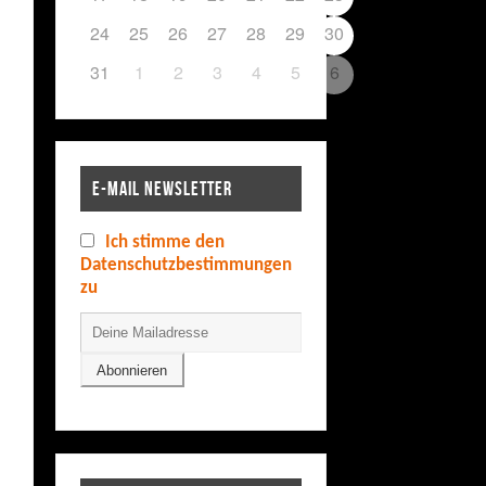
24
25
26
27
28
29
30
31
1
2
3
4
5
6
E-MAIL NEWSLETTER
Ich stimme den
Datenschutzbestimmungen
zu