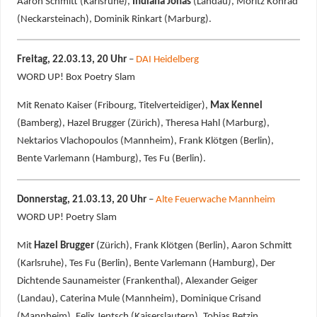
Aaron Schmitt (Karlsruhe),
Indiana Jonas
(Landau), Moritz Konrad
(Neckarsteinach), Dominik Rinkart (Marburg).
Freitag, 22.03.13, 20 Uhr
–
DAI Heidelberg
WORD UP! Box Poetry Slam
Mit Renato Kaiser (Fribourg, Titelverteidiger),
Max Kennel
(Bamberg), Hazel Brugger (Zürich), Theresa Hahl (Marburg),
Nektarios Vlachopoulos (Mannheim), Frank Klötgen (Berlin),
Bente Varlemann (Hamburg), Tes Fu (Berlin).
Donnerstag, 21.03.13, 20 Uhr
–
Alte Feuerwache Mannheim
WORD UP! Poetry Slam
Mit
Hazel Brugger
(Zürich), Frank Klötgen (Berlin), Aaron Schmitt
(Karlsruhe), Tes Fu (Berlin), Bente Varlemann (Hamburg), Der
Dichtende Saunameister (Frankenthal), Alexander Geiger
(Landau), Caterina Mule (Mannheim), Dominique Crisand
(Mannheim), Felix Jentsch (Kaiserslautern), Tobias Betzin