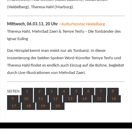
(Heidelberg), Theresa Hahl (Marburg).
Mittwoch, 06.03.13, 20 Uhr
–
Kulturfenster Heidelberg
Theresa Hahl, Mehrdad Zaeri & Temye Tesfu – Die Tonbänder des
Ignaz Euling
Das Hörspiel kennt man meist nur als Tonband. In dieser
Inszenierung der beiden Spoken Word-Künstler Temye Tesfu und
Theresa Hahl findet es endlich auch Einzug auf die Bühne, begleitet
durch Live-Illustrationen von Mehrdad Zaeri.
SEITEN:
1
2
3
4
5
6
7
8
9
10
11
12
13
14
15
16
17
18
19
20